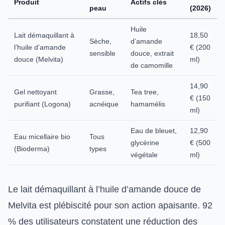
Produit
Actifs clés
peau
(2026)
Huile
Lait démaquillant à
18,50
Sèche,
d’amande
l’huile d’amande
€ (200
sensible
douce, extrait
douce (Melvita)
ml)
de camomille
14,90
Gel nettoyant
Grasse,
Tea tree,
€ (150
purifiant (Logona)
acnéique
hamamélis
ml)
Eau de bleuet,
12,90
Eau micellaire bio
Tous
glycérine
€ (500
(Bioderma)
types
végétale
ml)
Le lait démaquillant à l’huile d’amande douce de
Melvita est plébiscité pour son action apaisante. 92
% des utilisateurs constatent une réduction des