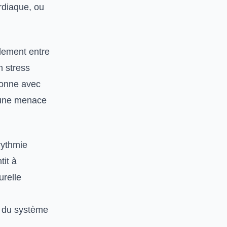
ardiaque, ou
lement entre
n stress
ionne avec
 une menace
rythmie
tit à
urelle
s du système