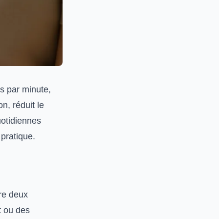
s par minute,
n, réduit le
uotidiennes
 pratique.
tre deux
t ou des