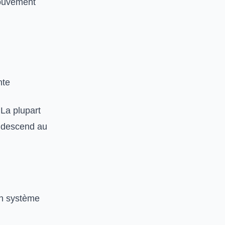
 mouvement
nte
La plupart
t descend au
 un système