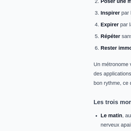
Poser une 
Inspirer
par 
Expirer
par l
Répéter
sans
Rester immo
Un métronome vi
des application
bon rythme, ce 
Les trois mom
Le matin
, a
nerveux apa