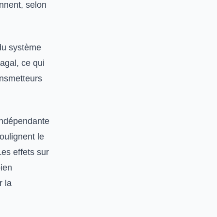
ennent, selon
 du système
agal, ce qui
ransmetteurs
e indépendante
oulignent le
es effets sur
bien
r la