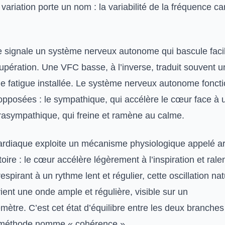
variation porte un nom : la variabilité de la fréquence c
signale un système nerveux autonome qui bascule faci
cupération. Une VFC basse, à l’inverse, traduit souvent u
e fatigue installée. Le système nerveux autonome fonct
pposées : le sympathique, qui accélère le cœur face à
arasympathique, qui freine et ramène au calme.
rdiaque exploite un mécanisme physiologique appelé a
oire : le cœur accélère légèrement à l’inspiration et ralen
respirant à un rythme lent et régulier, cette oscillation nat
vient une onde ample et régulière, visible sur un
mètre. C’est cet état d’équilibre entre les deux branche
 méthode nomme « cohérence ».