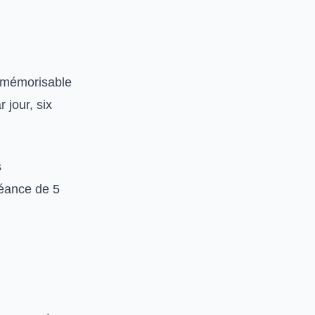
t mémorisable
 jour, six
s
séance de 5