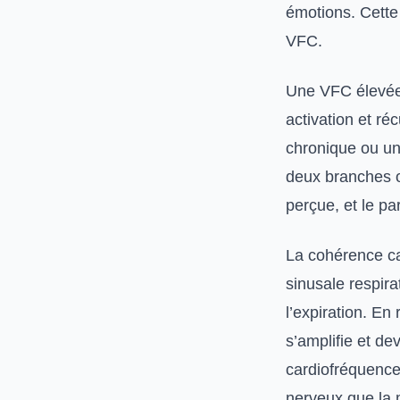
émotions. Cette 
VFC.
Une VFC élevée 
activation et ré
chronique ou un
deux branches o
perçue, et le p
La cohérence ca
sinusale respirat
l’expiration. En 
s’amplifie et de
cardiofréquence
nerveux que la