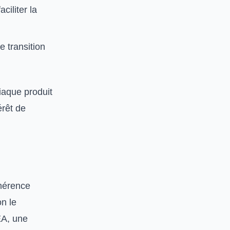
ciliter la
e transition
iaque produit
érêt de
ohérence
n le
EA, une