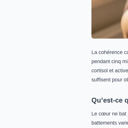
La cohérence car
pendant cinq min
cortisol et act
suffisent pour o
Qu’est-ce 
Le cœur ne bat j
battements varie